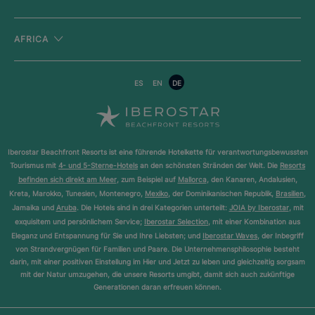
AFRICA
ES
EN
DE
Iberostar Beachfront Resorts ist eine führende Hotelkette für verantwortungsbewussten
Tourismus mit
4- und 5-Sterne-Hotels
an den schönsten Stränden der Welt. Die
Resorts
befinden sich direkt am Meer
, zum Beispiel auf
Mallorca
, den Kanaren, Andalusien,
Kreta, Marokko, Tunesien, Montenegro,
Mexiko
, der Dominikanischen Republik,
Brasilien
,
Jamaika und
Aruba
. Die Hotels sind in drei Kategorien unterteilt:
JOIA by Iberostar
, mit
exquisitem und persönlichem Service;
Iberostar Selection
, mit einer Kombination aus
Eleganz und Entspannung für Sie und Ihre Liebsten; und
Iberostar Waves
, der Inbegriff
von Strandvergnügen für Familien und Paare. Die Unternehmensphilosophie besteht
darin, mit einer positiven Einstellung im Hier und Jetzt zu leben und gleichzeitig sorgsam
mit der Natur umzugehen, die unsere Resorts umgibt, damit sich auch zukünftige
Generationen daran erfreuen können.