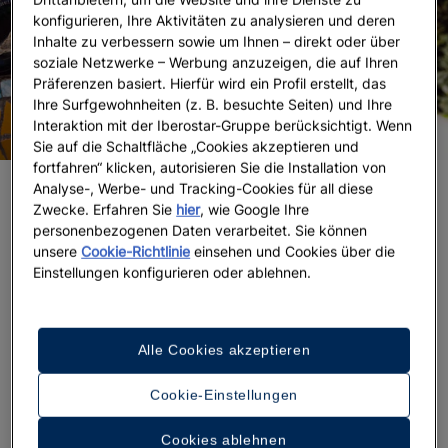
konfigurieren, Ihre Aktivitäten zu analysieren und deren
Inhalte zu verbessern sowie um Ihnen – direkt oder über
soziale Netzwerke – Werbung anzuzeigen, die auf Ihren
Präferenzen basiert. Hierfür wird ein Profil erstellt, das
Ihre Surfgewohnheiten (z. B. besuchte Seiten) und Ihre
Interaktion mit der Iberostar-Gruppe berücksichtigt. Wenn
Sie auf die Schaltfläche „Cookies akzeptieren und
fortfahren“ klicken, autorisieren Sie die Installation von
Analyse-, Werbe- und Tracking-Cookies für all diese
Stadt der Drachen
Zwecke. Erfahren Sie
hier
, wie Google Ihre
personenbezogenen Daten verarbeitet. Sie können
Der Drache ist eines der bekanntesten Symbole
unsere
Cookie-Richtlinie
einsehen und Cookies über die
Barcelonas. Deshalb wird jeder Spaziergang durch
Einstellungen konfigurieren oder ablehnen.
das Eixample, El Raval oder die Ramblas zu
einer
Art Safari auf der Suche nach den Darstellungen
dieser mythischen Kreatur.
Wenn du dein Hotel in
Alle Cookies akzeptieren
Barcelona verlässt und vor Gebäuden wie der Casa
Lleó Morera, der Casa Bruno Cuadros oder der
Cookie-Einstellungen
berühmten Casa Batlló stehst, halte Ausschau nach
ihren Schuppen und den künstlerischen
Cookies ablehnen