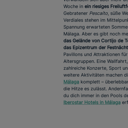
Woche in
ein riesiges Freiluftf
Gebratener
Pescaíto
, süße W
Verdiales stehen im Mittelpun
Spannung erwarteten Sommer
Málaga. Aber es gibt noch me
das Gelände von Cortijo de To
das Epizentrum der Festnächt
Pavillons und Attraktionen für 
Altersgruppen. Eine Wallfahrt,
zahlreiche Konzerte, Sport un
weitere Aktivitäten machen d
Málaga
komplett – überlebba
die Hitze es zulässt. Andernfa
du dich immer in den Pools d
Iberostar Hotels in Málaga
erf