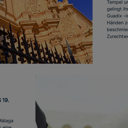
Tempel un
gelingt i
Guadix –i
Händen z
beschmier
Zurechtw
Málaga
s eine