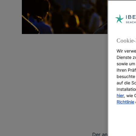
Cookie-
Wir verwe
Dienste z
sowie um 
Ihren Präf
besuchte 
auf die S
Installat
hier
, wie
Richtlinie
Der andalusische S