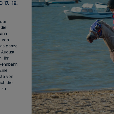
 17.–19.
 der
d
die
ñana
e von
das ganze
m August
. Ihr
 Rennbahn
Eine
ste von
ich die
 zu