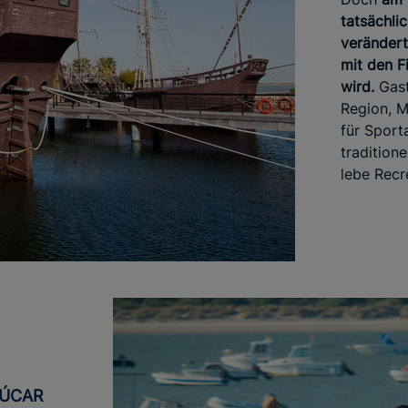
tatsächlic
verändert
mit den F
wird.
Gast
Region, M
für Sport
tradition
lebe Recr