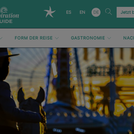
ES
EN
DE
Jetzt 
FORM DER REISE
GASTRONOMIE
NAC