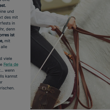
est.
eine und
kt des mit
fests in
hr, denn
rres ist
e,
mit
alle
d viele
ie
Feria de
r… wenn
lls kannst
er
rischen.