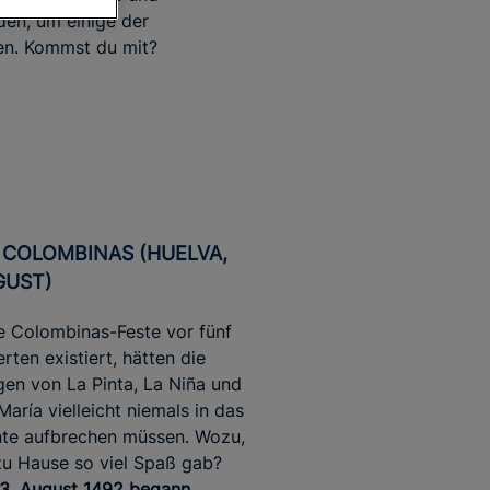
en, um einige der
n. Kommst du mit?
UGUST)
e Colombinas-Feste vor fünf
rten existiert, hätten die
en von La Pinta, La Niña und
María vielleicht niemals in das
te aufbrechen müssen. Wozu,
u Hause so viel Spaß gab?
3. August 1492 begann