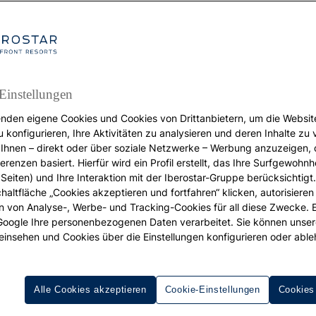
Einstellungen
nden eigene Cookies und Cookies von Drittanbietern, um die Websit
REISEZIELE
u konfigurieren, Ihre Aktivitäten zu analysieren und deren Inhalte zu
Ihnen – direkt oder über soziale Netzwerke – Werbung anzuzeigen, 
Sommerfeste
erenzen basiert. Hierfür wird ein Profil erstellt, das Ihre Surfgewohnhe
Andalusien von Fest z
Seiten) und Ihre Interaktion mit der Iberostar-Gruppe berücksichtigt
chaltfläche „Cookies akzeptieren und fortfahren“ klicken, autorisieren
ion von Analyse-, Werbe- und Tracking-Cookies für all diese Zwecke. 
Fest
 Google Ihre personenbezogenen Daten verarbeitet. Sie können unse
einsehen und Cookies über die Einstellungen konfigurieren oder able
Alle Cookies akzeptieren
Cookie-Einstellungen
Cookies
ommer ist Strand, Sonne und Fächer. Aber er bedeutet auc