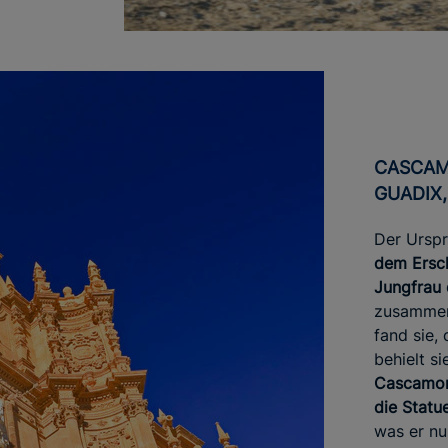
CASCAMORRAS (BAZA UND
GUADIX,
Der Urspr
dem Ersch
Jungfrau 
zusammen.
fand sie,
behielt s
Cascamorr
die Statu
was er nu