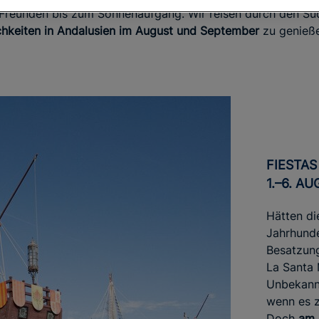
Freunden bis zum Sonnenaufgang. Wir reisen durch den Süd
ichkeiten in Andalusien im August und September
zu genieße
FIESTAS COLOMBINAS (HUELVA,
1.–6. A
Hätten di
Jahrhunde
Besatzung
La Santa 
Unbekann
wenn es z
Doch
am 