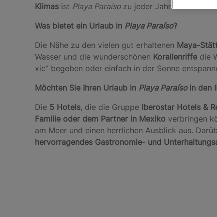
Klimas
ist
Playa Paraíso
zu jeder Jahreszeit ein
id
Was bietet ein Urlaub in
Playa Paraíso
?
Die Nähe zu den vielen gut erhaltenen
Maya-Stät
Wasser und die wunderschönen
Korallenriffe
die W
xic“ begeben oder einfach in der Sonne entspann
Möchten Sie Ihren Urlaub in
Playa Paraíso
in den 
Die
5 Hotels
, die die Gruppe
Iberostar Hotels & 
Familie oder dem Partner in Mexiko
verbringen k
am Meer und einen herrlichen Ausblick aus. Darüb
hervorragendes Gastronomie- und Unterhaltung