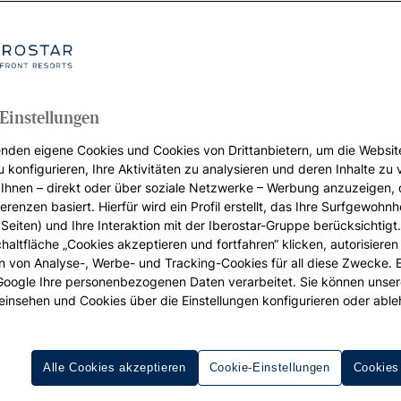
Einstellungen
nden eigene Cookies und Cookies von Drittanbietern, um die Websit
u konfigurieren, Ihre Aktivitäten zu analysieren und deren Inhalte zu
Ihnen – direkt oder über soziale Netzwerke – Werbung anzuzeigen, 
erenzen basiert. Hierfür wird ein Profil erstellt, das Ihre Surfgewohnhe
Seiten) und Ihre Interaktion mit der Iberostar-Gruppe berücksichtigt
chaltfläche „Cookies akzeptieren und fortfahren“ klicken, autorisieren
ion von Analyse-, Werbe- und Tracking-Cookies für all diese Zwecke. 
 Google Ihre personenbezogenen Daten verarbeitet. Sie können unse
einsehen und Cookies über die Einstellungen konfigurieren oder able
del Carmen
im
mexikanischen Bundesstaat
Quintana Roo
bef
Alle Cookies akzeptieren
Cookie-Einstellungen
Cookies
uristenmassen
und
umgeben von wilder Natur
zum Entspann