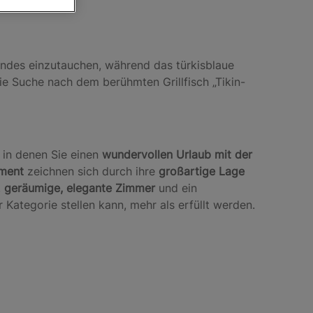
ndes einzutauchen, während das türkisblaue
ie Suche nach dem berühmten Grillfisch „Tikin-
 in denen Sie einen
wundervollen Urlaub mit der
ement
zeichnen sich durch ihre
großartige Lage
,
geräumige, elegante Zimmer
und ein
 Kategorie stellen kann, mehr als erfüllt werden.