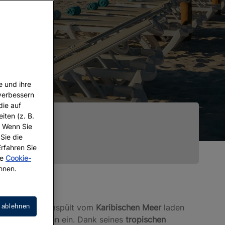
e und ihre
 verbessern
die auf
iten (z. B.
. Wenn Sie
 Sie die
Erfahren Sie
re
Cookie-
hnen.
indet. Sanft umspült vom
Karibischen Meer
laden
 ablehnen
en und Erholen ein. Dank seines
tropischen