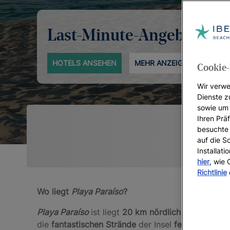
Last-Minute-Angebote
HOTELS ANSEHEN
MEHR ANZEIGEN
Cookie-
Wir verwe
Dienste z
sowie um 
Ihren Präf
besuchte 
auf die S
Installat
hier
, wie
Richtlinie
Wo liegt
Playa Paraíso
?
Playa Paraíso
ist liegt
20 km nördlich von
Playa 
die
fantastischen Strände
der Insel
fernab der To