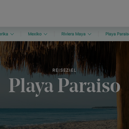
rika
Mexiko
Riviera Maya
Playa Parais
REISEZIEL
Playa Paraiso