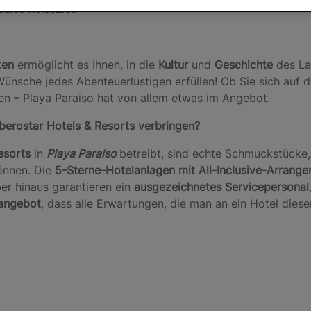
eales Reiseziel
.
ten
ermöglicht es Ihnen, in die
Kultur
und
Geschichte
des La
ünsche jedes Abenteuerlustigen erfüllen! Ob Sie sich auf d
en – Playa Paraiso hat von allem etwas im Angebot.
Iberostar Hotels & Resorts verbringen?
Resorts
in
Playa Paraíso
betreibt, sind echte Schmuckstücke,
önnen. Die
5-Sterne-Hotelanlagen mit All-Inclusive-Arrang
er hinaus garantieren ein
ausgezeichnetes Servicepersonal
sangebot
, dass alle Erwartungen, die man an ein Hotel dieser