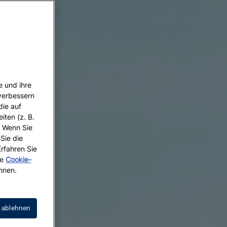
e und ihre
 verbessern
die auf
iten (z. B.
. Wenn Sie
 Sie die
Erfahren Sie
re
Cookie-
hnen.
 ablehnen