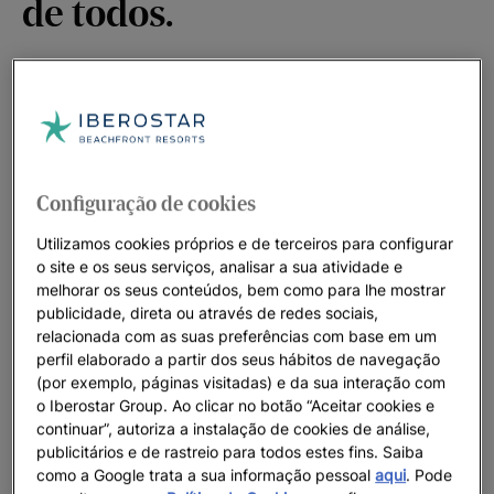
de todos.
Na Iberostar estamos empenhados em valorizar mais do que
nunca tudo o que o mundo tem para oferecer e que agora
sentimos tanta falta. As suas praias, oceanos, cidades,
paisagens... E vamos desfrutar de trabalhar nesse
Configuração de cookies
compromisso. Porque agora somos seus hóspedes e
sonhamos em ser melhores convidados. E porque cuidar dele
Utilizamos cookies próprios e de terceiros para configurar
é cuidar de toda a gente.
o site e os seus serviços, analisar a sua atividade e
melhorar os seus conteúdos, bem como para lhe mostrar
publicidade, direta ou através de redes sociais,
relacionada com as suas preferências com base em um
perfil elaborado a partir dos seus hábitos de navegação
(por exemplo, páginas visitadas) e da sua interação com
o Iberostar Group. Ao clicar no botão “Aceitar cookies e
continuar”, autoriza a instalação de cookies de análise,
publicitários e de rastreio para todos estes fins. Saiba
como a Google trata a sua informação pessoal
aqui
. Pode