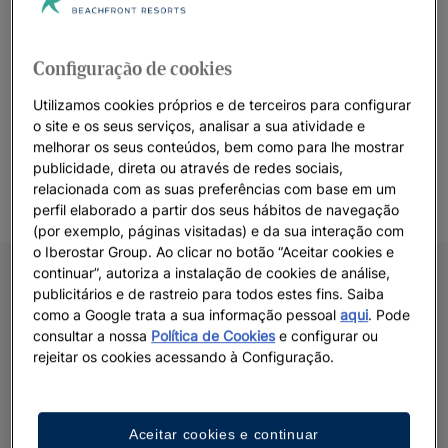
bunkers de areia de sílica branca oferecem aos jogadores
uma experiência visual inesquecível, pois contrastam com os
Configuração de cookies
campos verdes cuidados com esmero. Os quatro pontos de
partida garantem uma rodada divertida tanto para jogadores
Utilizamos cookies próprios e de terceiros para configurar
profissionais quanto para amadores.
o site e os seus serviços, analisar a sua atividade e
melhorar os seus conteúdos, bem como para lhe mostrar
publicidade, direta ou através de redes sociais,
relacionada com as suas preferências com base em um
perfil elaborado a partir dos seus hábitos de navegação
(por exemplo, páginas visitadas) e da sua interação com
o Iberostar Group. Ao clicar no botão “Aceitar cookies e
continuar”, autoriza a instalação de cookies de análise,
publicitários e de rastreio para todos estes fins. Saiba
como a Google trata a sua informação pessoal
aqui
. Pode
consultar a nossa
Política de Cookies
e configurar ou
rejeitar os cookies acessando à Configuração.
Aceitar cookies e continuar