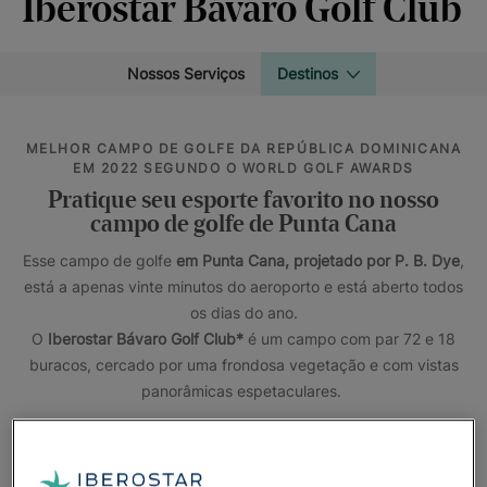
Iberostar Bávaro Golf Club
Nossos Serviços
Destinos
MELHOR CAMPO DE GOLFE DA REPÚBLICA DOMINICANA
EM 2022 SEGUNDO O WORLD GOLF AWARDS
Pratique seu esporte favorito no nosso
campo de golfe de Punta Cana
Esse campo de golfe
em Punta Cana, projetado por P. B. Dye
,
está a apenas vinte minutos do aeroporto e está aberto todos
os dias do ano.
O
Iberostar Bávaro Golf Club*
é um campo com par 72 e 18
buracos, cercado por uma frondosa vegetação e com vistas
panorâmicas espetaculares.
Um campo ondulado único em um terreno plano que oferece
características de jogo inesquecíveis, como lagos, riachos,
áreas de deserto e até mesmo uma bela cachoeira. Os 105