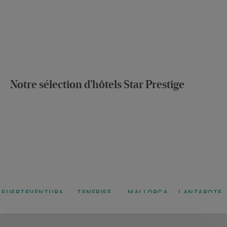
Notre sélection d’hôtels Star Prestige
FUERTEVENTURA
TENERIFE
MALLORCA
LANZAROTE
Iberostar
Iberostar
Iberostar
Iberostar
Selection
Selection
Selection
Selection
Fuerteventura
Sábila
Jardín
Lanzarote