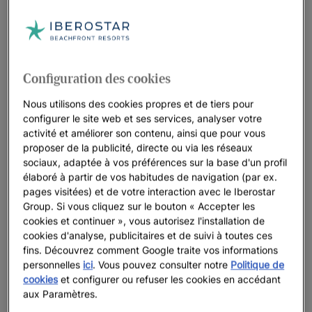
Ces détails qui vous font sentir spécial(e).
Découvrez nos hôtels avec installations
Configuration des cookies
Star Prestige
Nous utilisons des cookies propres et de tiers pour
configurer le site web et ses services, analyser votre
Voir 9 photos et vidéos
activité et améliorer son contenu, ainsi que pour vous
proposer de la publicité, directe ou via les réseaux
sociaux, adaptée à vos préférences sur la base d'un profil
élaboré à partir de vos habitudes de navigation (par ex.
Voir plus de photos
pages visitées) et de votre interaction avec le Iberostar
Group. Si vous cliquez sur le bouton « Accepter les
cookies et continuer », vous autorisez l'installation de
cookies d'analyse, publicitaires et de suivi à toutes ces
fins. Découvrez comment Google traite vos informations
personnelles
ici
. Vous pouvez consulter notre
Politique de
cookies
et configurer ou refuser les cookies en accédant
aux Paramètres.