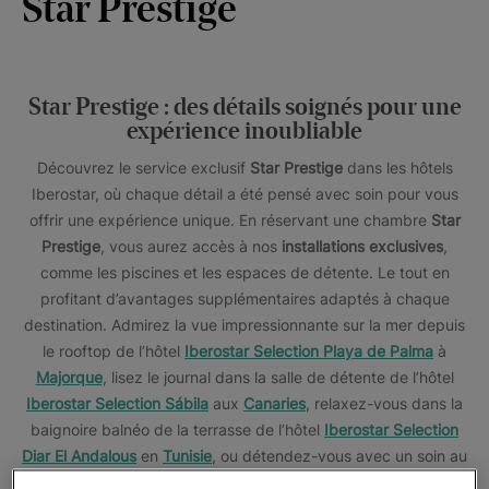
Star Prestige
Star Prestige : des détails soignés pour une
expérience inoubliable
Découvrez le service exclusif
Star Prestige
dans les hôtels
Iberostar, où chaque détail a été pensé avec soin pour vous
offrir une expérience unique. En réservant une chambre
Star
Prestige
, vous aurez accès à nos
installations exclusives
,
comme les piscines et les espaces de détente. Le tout en
profitant d’avantages supplémentaires adaptés à chaque
destination. Admirez la vue impressionnante sur la mer depuis
le rooftop de l’hôtel
Iberostar Selection Playa de Palma
à
Majorque
, lisez le journal dans la salle de détente de l’hôtel
Iberostar Selection Sábila
aux
Canaries
, relaxez-vous dans la
baignoire balnéo de la terrasse de l’hôtel
Iberostar Selection
Diar El Andalous
en
Tunisie
, ou détendez-vous avec un soin au
spa de l’hôtel
Iberostar Selection Lanzarote Park
à
Lanzarote
.