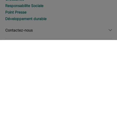
Responsabilite Sociale
Point Presse
Développement durable
Contactez-nous
Information légale
RECHERCHER
Appeler
Devise
Français
Téléchargez la APP Iberostar