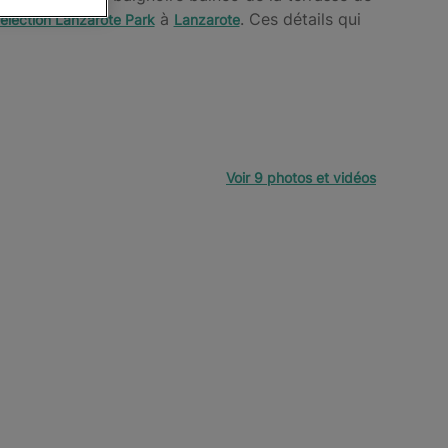
à
. Ces détails qui
Selection Lanzarote Park
Lanzarote
Voir 9 photos et vidéos