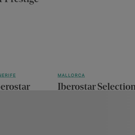
NERIFE
MALLORCA
berostar
Iberostar Selectio
election Sábila
Jardín del Sol Suit
oir plus
Ver más