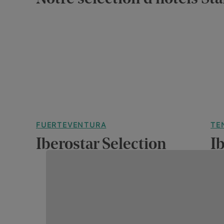
FUERTEVENTURA
TE
Iberostar Selection
I
Fuerteventura Palace
S
Voir plus
En v