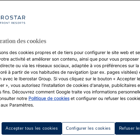
ration des cookies
sons des cookies propres et de tiers pour configurer le site web et se
votre activité et améliorer son contenu, ainsi que pour vous proposer 
, directe ou via les réseaux sociaux, adaptée à vos préférences sur l
boré à partir de vos habitudes de navigation (par ex. pages visitées) 
on avec le Iberostar Group. Si vous cliquez sur le bouton « Accepter l
er », vous autorisez l'installation de cookies d'analyse, publicitaires e
s fins. Découvrez comment Google traite vos informations personnel
nsulter notre
Politique de cookies
et configurer ou refuser les cooki
des détails soignés pour une expér
 aux Paramètres.
s les hôtels Iberostar, où chaque détail a été pensé avec s
rez accès à nos
installations exclusives
, comme les piscines 
Accepter tous les cookies
Configurer les cookies
Refuser le
stination. Admirez la vue impressionnante sur la mer depu
 détente de l’hôtel
aux
, relax
Iberostar Selection Sábila
Canaries