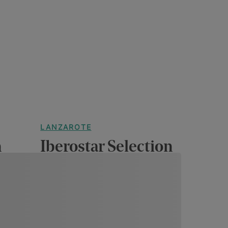
LANZAROTE
n
Iberostar Selection
es
Lanzarote Park
En voir plus