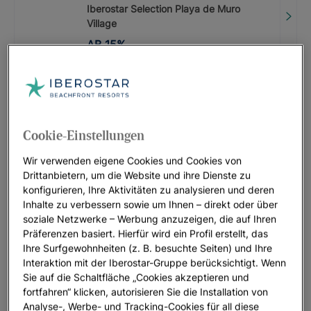
Iberostar Selection Playa de Muro
Village
AB
15
%
AKTIONSCODE: LASTMINUTE
Iberostar Selection Marbella Coral
Beach
BIS ZU
20
%
Cookie-Einstellungen
Wir verwenden eigene Cookies und Cookies von
AKTIONSCODE: LASTMINUTE
Drittanbietern, um die Website und ihre Dienste zu
konfigurieren, Ihre Aktivitäten zu analysieren und deren
Iberostar Selection Anthelia
Inhalte zu verbessern sowie um Ihnen – direkt oder über
BIS ZU
20
%
soziale Netzwerke – Werbung anzuzeigen, die auf Ihren
Präferenzen basiert. Hierfür wird ein Profil erstellt, das
AKTIONSCODE: LASTMINUTE
Ihre Surfgewohnheiten (z. B. besuchte Seiten) und Ihre
Interaktion mit der Iberostar-Gruppe berücksichtigt. Wenn
Iberostar Selection Kantaoui Bay |
Sie auf die Schaltfläche „Cookies akzeptieren und
Sousse
fortfahren“ klicken, autorisieren Sie die Installation von
BIS ZU
SFR
0
Analyse-, Werbe- und Tracking-Cookies für all diese