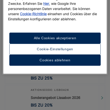
Zwecke. Erfahren Sie
hier
, wie Google Ihre
personenbezogenen Daten verarbeitet. Sie können
AKTIONSCODE: LASTMINUTE
unsere
Cookie-Richtlinie
einsehen und Cookies über die
Iberostar Selection Creta Marine
Einstellungen konfigurieren oder ablehnen.
BIS ZU
30
%
AKTIONSCODE: MENCEY
Alle Cookies akzeptieren
Iberostar Heritage Grand Mencey
Cookie-Einstellungen
BIS ZU
30
%
Cookies ablehnen
GUTSCHEINCODE: LASTMINUTE
Iberostar Waves Playa de Muro
BIS ZU
25
%
AKTIONSCODE: LISBOA26
Sonderangebot Lissabon 2026
BIS ZU
20
%