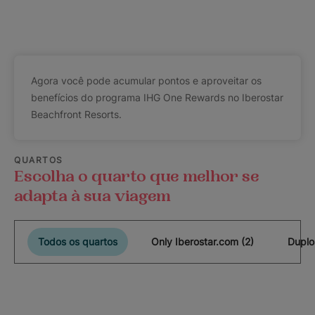
Agora você pode acumular pontos e aproveitar os
benefícios do programa IHG One Rewards no Iberostar
Beachfront Resorts.
QUARTOS
Escolha o quarto que melhor se
adapta à sua viagem
Todos os quartos
Only Iberostar.com (2)
Duplo