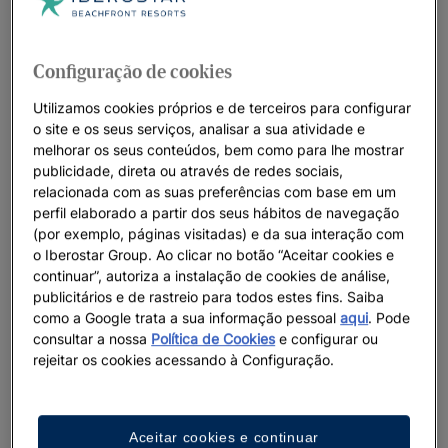
A proximidade às diversas
estruturas Maias
lhe permite
mergulhar na
cultura
e na
história
, enquanto as
águas azul-
Configuração de cookies
turquesa
e os vários
recifes marinhos
satisfazem os desejos
Utilizamos cookies próprios e de terceiros para configurar
de qualquer aventureiro! Se você estiver com vontade de
o site e os seus serviços, analisar a sua atividade e
experimentar o famoso peixe grelhado “Tikin-xic” ou se
melhorar os seus conteúdos, bem como para lhe mostrar
deseja simplesmente um dia relaxante pegando sol, o Playa
publicidade, direta ou através de redes sociais,
Paraiso tem um pouco de tudo.
relacionada com as suas preferências com base em um
perfil elaborado a partir dos seus hábitos de navegação
Estaria interessado na Iberostar Hotels & Resorts para as suas
(por exemplo, páginas visitadas) e da sua interação com
férias em
Playa Paraíso?
o Iberostar Group. Ao clicar no botão “Aceitar cookies e
continuar”, autoriza a instalação de cookies de análise,
A
Iberostar Hotels & Resorts
possui
5 luxuosos hotéis
em
publicitários e de rastreio para todos estes fins. Saiba
Playa Paraíso
para que você possa desfrutar das
melhores
como a Google trata a sua informação pessoal
aqui
. Pode
férias românticas ou em família no México.
Estes
complexos
consultar a nossa
Política de Cookies
e configurar ou
hoteleiros de 5 estrelas em sistema de Tudo Incluído
estão
rejeitar os cookies acessando à Configuração.
muito bem situados
sobre o mar e possuem maravilhosas
vistas. Além disso, o
serviço do pessoal do hotel é
excelente,
os apartamentos
espaçosos
e elegantes e a oferta
Aceitar cookies e continuar