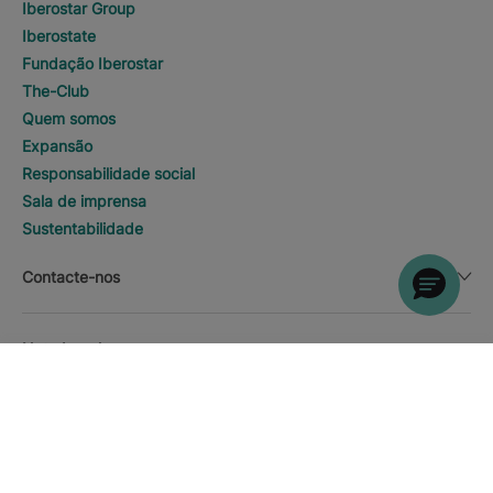
Iberostar Group
Iberostate
Fundação Iberostar
The-Club
Quem somos
Expansão
Responsabilidade social
Sala de imprensa
Sustentabilidade
Contacte-nos
Nota Legal
AONDE GOSTARIA DE IR?
DESCOBRIR HOTÉIS
Playa Paraiso