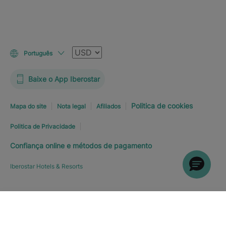
Moeda
Português
Baixe o App Iberostar
Politica de cookies
Mapa do site
Nota legal
Afiliados
Politica de Privacidade
Confiança online e métodos de pagamento
Iberostar Hotels & Resorts
Explorar hotel
RESERVE JÁ
A PARTIR DE
164
€