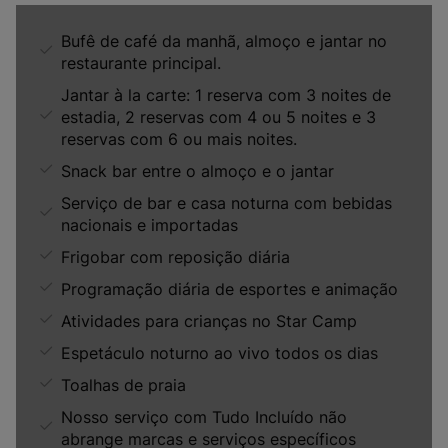
Bufê de café da manhã, almoço e jantar no
restaurante principal.
Jantar à la carte: 1 reserva com 3 noites de
estadia, 2 reservas com 4 ou 5 noites e 3
reservas com 6 ou mais noites.
Snack bar entre o almoço e o jantar
Serviço de bar e casa noturna com bebidas
nacionais e importadas
Frigobar com reposição diária
Programação diária de esportes e animação
Atividades para crianças no Star Camp
Espetáculo noturno ao vivo todos os dias
Toalhas de praia
Nosso serviço com Tudo Incluído não
abrange marcas e serviços específicos