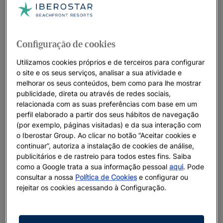
Iberostar Beachfront Resorts: os melhores
hotéis para as suas férias
Na Iberostar pensamos em todos os detalhes quando se trata
Configuração de cookies
dos nossos resorts únicos à beira-mar. Lugares paradisíacos,
um serviço excelente e uma conexão profunda com os
Utilizamos cookies próprios e de terceiros para configurar
o site e os seus serviços, analisar a sua atividade e
oceanos criam o cenário perfeito para que os nossos
melhorar os seus conteúdos, bem como para lhe mostrar
hóspedes vivam momentos que serão lembrados para
publicidade, direta ou através de redes sociais,
sempre. Acreditamos em viver o presente com alegria e de
relacionada com as suas preferências com base em um
forma construtiva, preservando as paisagens naturais que
perfil elaborado a partir dos seus hábitos de navegação
acolhem os nossos resorts para que as gerações futuras
(por exemplo, páginas visitadas) e da sua interação com
também possam aproveitá-las.
o Iberostar Group. Ao clicar no botão “Aceitar cookies e
continuar”, autoriza a instalação de cookies de análise,
publicitários e de rastreio para todos estes fins. Saiba
como a Google trata a sua informação pessoal
aqui
. Pode
consultar a nossa
Política de Cookies
e configurar ou
Destacamos
rejeitar os cookies acessando à Configuração.