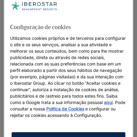
Iberostar Beachfront Resorts: os melhores
hotéis para as suas férias
Na Iberostar pensamos em todos os detalhes quando se trata
Configuração de cookies
dos nossos resorts únicos à beira-mar. Lugares paradisíacos,
um serviço excelente e uma conexão profunda com os
Utilizamos cookies próprios e de terceiros para configurar
o site e os seus serviços, analisar a sua atividade e
oceanos criam o cenário perfeito para que os nossos
melhorar os seus conteúdos, bem como para lhe mostrar
hóspedes vivam momentos que serão lembrados para
publicidade, direta ou através de redes sociais,
sempre. Acreditamos em viver o presente com alegria e de
relacionada com as suas preferências com base em um
forma construtiva, preservando as paisagens naturais que
perfil elaborado a partir dos seus hábitos de navegação
acolhem os nossos resorts para que as gerações futuras
(por exemplo, páginas visitadas) e da sua interação com
também possam aproveitá-las.
o Iberostar Group. Ao clicar no botão “Aceitar cookies e
continuar”, autoriza a instalação de cookies de análise,
publicitários e de rastreio para todos estes fins. Saiba
como a Google trata a sua informação pessoal
aqui
. Pode
consultar a nossa
Política de Cookies
e configurar ou
Destacamos
rejeitar os cookies acessando à Configuração.