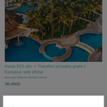
Ha
Ofe
Ver
Hasta 55% dto. + Transfers privados gratis |
Exclusivo web oficial
Iberostar Selection Riviera Cancún
Ver oferta