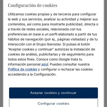
Iberostar Beachfront Resorts: los mejores
Configuración de cookies
hoteles para tus vacaciones
Utilizamos cookies propias y de terceros para configurar
En Iberostar, cuidamos cada detalle para garantizar que
la web y sus servicios, analizar su actividad y mejorar sus
contenidos, así como para mostrarte publicidad, directa o
nuestros resorts frente al mar sean únicos. Destinos increíbles,
a través de redes sociales, relacionada con tus
un servicio cálido y acogedor y una conexión profunda con
preferencias en base a un perfil elaborado a partir de tus
los océanos se convierten en el escenario perfecto para que
hábitos de navegación (por ej., páginas visitadas) y de tu
vivas momentos que recordarás toda la vida. Creemos en vivir
interacción con el Grupo Iberostar. Si pulsas el botón
el presente de forma positiva, mientras cuidamos los paisajes
“Aceptar cookies y continuar” autorizas la instalación de
naturales que rodean nuestros resorts para que las futuras
cookies de análisis, publicitarias y de seguimiento para
generaciones también puedan disfrutarlos.
todos estos fines. Conoce como Google trata tu
información personal
aquí
. Puedes consultar nuestra
Política de cookies
y configurar o rechazar las cookies
accediendo a la Configuración.
Ofertas Recomendadas
Aceptar cookies y continuar
Configurar cookies