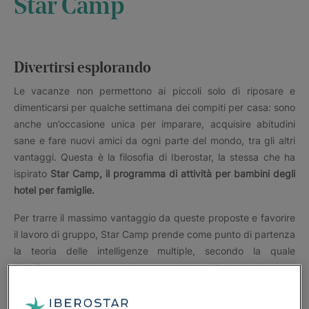
Star Camp
Divertirsi esplorando
Le vacanze non permettono ai piccoli solo di riposare e
dimenticarsi per qualche settimana dei compiti per casa: sono
anche un’occasione unica per imparare, acquisire abitudini
sane e fare nuovi amici da ogni parte del mondo, tra gli altri
vantaggi. Questa è la filosofia di Iberostar, la stessa che ha
ispirato
Star Camp, il programma di attività per bambini degli
hotel per famiglie.
Per trarre il massimo vantaggio da queste proposte e favorire
il lavoro di gruppo, Star Camp prende come punto di partenza
la teoria delle intelligenze multiple, secondo la quale
l’intelligenza si costruisce grazie all’interrelazione e
cooperazione tra le persone.
In questo modo si motivano i bambini a interagire e