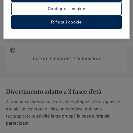
+ 140 ATTIVITÀ
Configura i cookie
Rifiuta i cookie
SOSTENIBILITÀ
PARCHI E PISCINE PER BAMBINI
Divertimento adatto a 3 fasce d’età
Allo scopo di adeguare le attività e gli spazi alle esigenze e
alle abilità concrete di ciascun bambino, abbiamo
raggruppato le
attività in
tre gruppi
,
in base all’età
dei
partecipanti
.