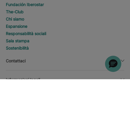
Fundación Iberostar
The-Club
Chi siamo
Espansione
Responsabilità sociali
Sala stampa
Sostenibilità
Contattaci
Informazioni legali
CERCA
Chiama
Valuta
Italiano