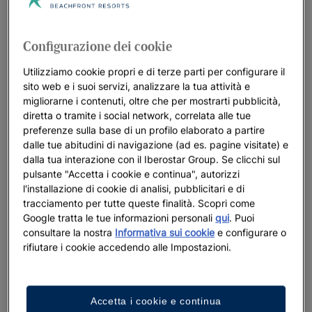
collaborare tra loro mediante la partecipazione a giochi e altre
attività ludiche e istruttive.
Configurazione dei cookie
In Star Camp, l’unica cosa impossibile è annoiarsi. Se pensate
di viaggiare con i bambini, Iberostar vi semplifica la vita.
Utilizziamo cookie propri e di terze parti per configurare il
sito web e i suoi servizi, analizzare la tua attività e
Consultate le offerte di
hotel familiari
, prenotate la vostra
migliorarne i contenuti, oltre che per mostrarti pubblicità,
camera e godetevi al massimo le vacanze con la tranquillità di
diretta o tramite i social network, correlata alle tue
sapere che i vostri figli sono in ottime mani.
preferenze sulla base di un profilo elaborato a partire
dalle tue abitudini di navigazione (ad es. pagine visitate) e
dalla tua interazione con il Iberostar Group. Se clicchi sul
pulsante "Accetta i cookie e continua", autorizzi
l'installazione di cookie di analisi, pubblicitari e di
tracciamento per tutte queste finalità. Scopri come
Google tratta le tue informazioni personali
qui
. Puoi
consultare la nostra
Informativa sui cookie
e configurare o
rifiutare i cookie accedendo alle Impostazioni.
VALORI E INTELLIGENZE MULTIPLE
Accetta i cookie e continua