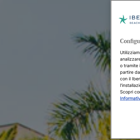
Configu
Utilizziam
analizzare
o tramite 
partire da
con il Ibe
l'installa
Scopri co
Informati