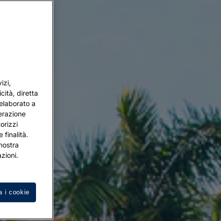
izi,
cità, diretta
 elaborato a
terazione
orizzi
 finalità.
 nostra
zioni.
a i cookie