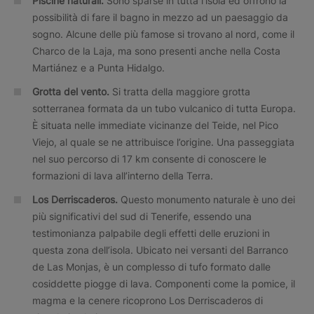
Piscine naturali.
Sono sparse in tutta l’isola ed offrono la
possibilità di fare il bagno in mezzo ad un paesaggio da
sogno. Alcune delle più famose si trovano al nord, come il
Charco de la Laja, ma sono presenti anche nella Costa
Martiánez e a Punta Hidalgo.
Grotta del vento.
Si tratta della maggiore grotta
sotterranea formata da un tubo vulcanico di tutta Europa.
È situata nelle immediate vicinanze del Teide, nel Pico
Viejo, al quale se ne attribuisce l’origine. Una passeggiata
nel suo percorso di 17 km consente di conoscere le
formazioni di lava all’interno della Terra.
Los Derriscaderos.
Questo monumento naturale è uno dei
più significativi del sud di Tenerife, essendo una
testimonianza palpabile degli effetti delle eruzioni in
questa zona dell’isola. Ubicato nei versanti del Barranco
de Las Monjas, è un complesso di tufo formato dalle
cosiddette piogge di lava. Componenti come la pomice, il
magma e la cenere ricoprono Los Derriscaderos di