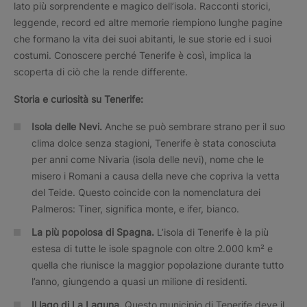
lato più sorprendente e magico dell’isola. Racconti storici,
leggende, record ed altre memorie riempiono lunghe pagine
che formano la vita dei suoi abitanti, le sue storie ed i suoi
costumi. Conoscere perché Tenerife è così, implica la
scoperta di ciò che la rende differente.
Storia e curiosità su Tenerife:
Isola delle Nevi.
Anche se può sembrare strano per il suo
clima dolce senza stagioni, Tenerife è stata conosciuta
per anni come Nivaria (isola delle nevi), nome che le
misero i Romani a causa della neve che copriva la vetta
del Teide. Questo coincide con la nomenclatura dei
Palmeros: Tiner, significa monte, e ifer, bianco.
La più popolosa di Spagna.
L’isola di Tenerife è la più
estesa di tutte le isole spagnole con oltre 2.000 km² e
quella che riunisce la maggior popolazione durante tutto
l’anno, giungendo a quasi un milione di residenti.
Il lago di La Laguna.
Questo municipio di Tenerife deve il