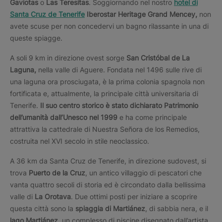
Gaviotas
o
Las Teresitas
. Soggiornando nel nostro
hotel di
Santa Cruz de Tenerife
Iberostar Heritage Grand Mencey,
non
avete scuse per non concedervi un bagno rilassante in una di
queste spiagge.
A soli 9 km in direzione ovest sorge
San Cristóbal de La
Laguna,
nella valle di Aguere. Fondata nel 1496 sulle rive di
una laguna ora prosciugata, è la prima colonia spagnola non
fortificata e, attualmente, la principale città universitaria di
Tenerife.
Il suo centro storico è stato dichiarato Patrimonio
dell’umanità dall’Unesco nel 1999
e ha come principale
attrattiva la cattedrale di Nuestra Señora de los Remedios,
costruita nel XVI secolo in stile neoclassico.
A 36 km da Santa Cruz de Tenerife, in direzione sudovest, si
trova
Puerto de la Cruz
, un antico villaggio di pescatori che
vanta quattro secoli di storia ed è circondato dalla bellissima
valle di
La Orotava
. Due ottimi posti per iniziare a scoprire
questa città sono la
spiaggia di Martiánez
, di sabbia nera, e il
lago Martiánez
, un complesso di piscine disegnato dall’artista