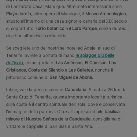
di Lanzarote César Manrique. Altre mete interessanti sono
Playa Jardín
, altra opera di Manrique, il
Museo Archeologico
,
situato all’interno di una casa signorile canaria del XIX secolo
e, soprattutto, l’
orto botanico
e il
Loro Parque
, senza dubbio i
due fiori all’occhiello della città.
Se scegliete uno dei nostri sei hotel ad Adeje, al sud di
Tenerife, avrete a portata di mano
le spiagge più belle
dell’isola
, come quella di
Las Américas
,
El Camisón
,
Los
Cristianos, Costa del Silencio
e
Las Galletas
, nonché il
pittoresco comune di
San Miguel de Abona.
Infine, vale la pena esplorare
Candelaria
. Situata a 26 km da
Santa Cruz di Tenerife, questa importante località turistica
sulla costa è il centro spirituale dell’isola, dove è conservata
l’immagine della patrona. Oltre all’imprescindibile
basilica
minore di Nuestra Señora de la Candelaria
, consigliamo di
visitare le cappelle di San Blas e Santa Ana.