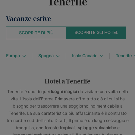
Tenerife
Vacanze estive
SCOPRITE GLI HOTEL
SCOPRITE DI PIÙ
Europa
Spagna
Isole Canarie
Tenerife
Hotel a Tenerife
Tenerife è uno di quei
luoghi magici
da visitare una volta nella
vita. L'isola dell'Eterna Primavera offre tutto ciò di cui si ha
bisogno per trascorrere una soggiorno indimenticabile a
Tenerife. La sua caratteristica più affascinante è il contrasto
tra nord e sud dell’isola. Difatti, Il primo è un luogo selvaggio e
tranquillo, con
foreste tropicali
,
spiagge vulcaniche
e
imponenti architetture coloniali. Il sud invece è vivace e