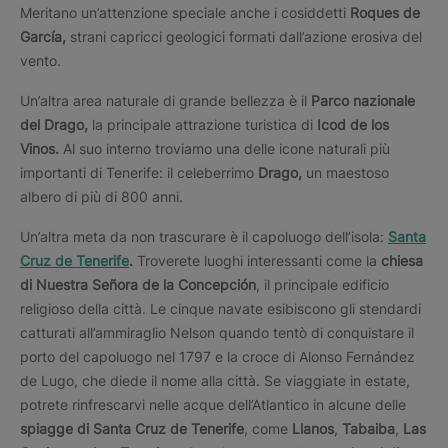
Meritano un’attenzione speciale anche i cosiddetti
Roques de
García,
strani capricci geologici formati dall’azione erosiva del
vento.
Un’altra area naturale di grande bellezza è il
Parco nazionale
del Drago,
la principale attrazione turistica di
Icod de los
Vinos.
Al suo interno troviamo una delle icone naturali più
importanti di Tenerife: il celeberrimo
Drago,
un maestoso
albero di più di 800 anni.
Un’altra meta da non trascurare è il capoluogo dell’isola:
Santa
Cruz de Tenerife
.
Troverete luoghi interessanti come la
chiesa
di Nuestra Señora de la Concepción
, il principale edificio
religioso della città. Le cinque navate esibiscono gli stendardi
catturati all’ammiraglio Nelson quando tentò di conquistare il
porto del capoluogo nel 1797 e la croce di Alonso Fernández
de Lugo, che diede il nome alla città. Se viaggiate in estate,
potrete rinfrescarvi nelle acque dell’Atlantico in alcune delle
spiagge di Santa Cruz de Tenerife
, come
Llanos
,
Tabaiba
,
Las