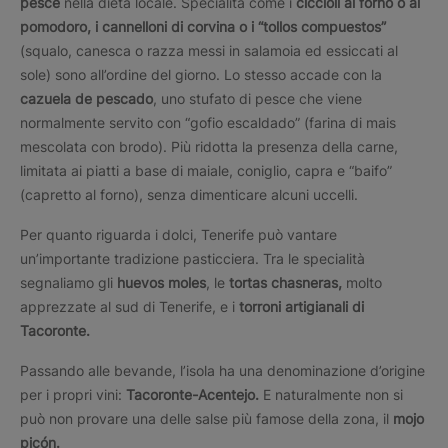
pesce
nella dieta locale. Specialità come i
ciccioli al forno o al
pomodoro, i cannelloni di corvina o i “tollos compuestos”
(squalo, canesca o razza messi in salamoia ed essiccati al
sole) sono all’ordine del giorno. Lo stesso accade con la
cazuela de pescado
, uno stufato di pesce che viene
normalmente servito con “gofio escaldado” (farina di mais
mescolata con brodo). Più ridotta la presenza della carne,
limitata ai piatti a base di maiale, coniglio, capra e “baifo”
(capretto al forno), senza dimenticare alcuni uccelli.
Per quanto riguarda i dolci, Tenerife può vantare
un’importante tradizione pasticciera. Tra le specialità
segnaliamo gli
huevos moles
, le
tortas chasneras,
molto
apprezzate al sud di Tenerife, e i
torroni artigianali di
Tacoronte.
Passando alle bevande, l’isola ha una denominazione d’origine
per i propri vini:
Tacoronte-Acentejo.
E naturalmente non si
può non provare una delle salse più famose della zona, il
mojo
picón.