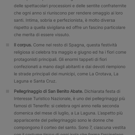
delle spettacolari processioni e delle sentite confraternite
che ogni anno si riuniscono per rendere omaggio ai loro
santi. Intima, sobria e perfezionista, è molto diversa
rispetto a quella sivigliana ed offre un fascino particolare
che merita di essere vissuto.
Il corpus.
Come nel resto di Spagna, questa festività
religiosa si celebra tra maggio e giugno ed ha i fiori come
protagonisti principali. Gli enormi tappeti di fiori
confezionati a mano dagli abitanti e dai devoti riempiono
le strade principali dei municipi, come La Orotava, La
Laguna e Santa Cruz.
Pellegrinaggio di San Benito Abate.
Dichiarata festa di
Interesse Turistico Nazionale, è uno dei pellegrinaggi più
famosi di Tenerife: si celebra ogni anno nella seconda
domenica del mese di luglio, a La Laguna. L’aspetto più
appariscente del pellegrinaggio sono le donne che
compongono il corteo del santo. Sono 7, ciascuna vestita
con il costume tipico di ogni isola che forma l’arcipelago