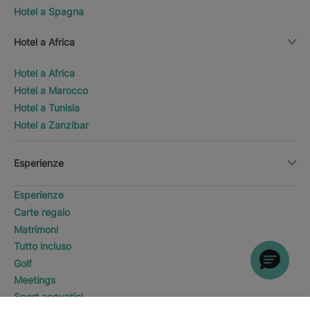
Hotel a Spagna
Hotel a Africa
Hotel a Africa
Hotel a Marocco
Hotel a Tunisia
Hotel a Zanzibar
Esperienze
Esperienze
Carte regalo
Matrimoni
Tutto incluso
Golf
Meetings
Sport acquatici