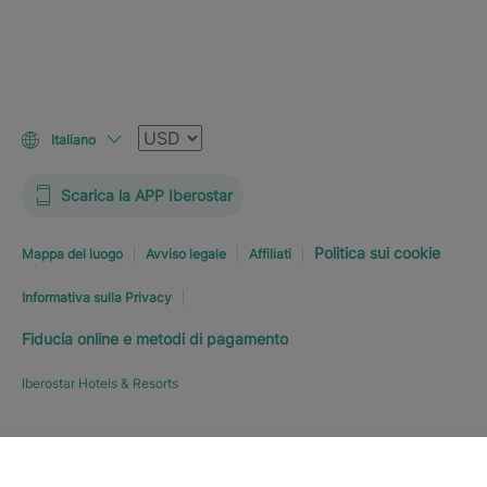
Valuta
Italiano
Scarica la APP Iberostar
Politica sui cookie
Mappa del luogo
Avviso legale
Affiliati
Informativa sulla Privacy
Fiducia online e metodi di pagamento
Iberostar Hotels & Resorts
PRENOTA SUBITO
A PARTIRE
Esplora l’hotel