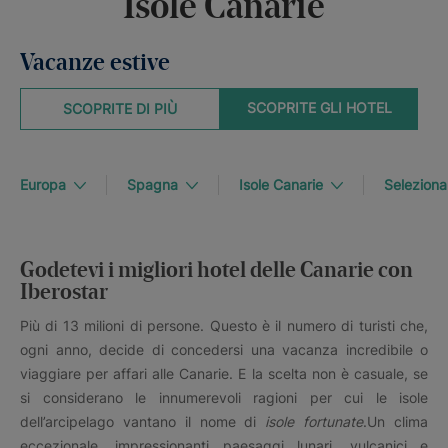
Isole Canarie
Vacanze estive
SCOPRITE GLI HOTEL
SCOPRITE DI PIÙ
Europa
Spagna
Isole Canarie
Seleziona
Godetevi i migliori hotel delle Canarie con
Iberostar
Più di 13 milioni di persone. Questo è il numero di turisti che,
ogni anno, decide di concedersi una vacanza incredibile o
viaggiare per affari alle Canarie. E la scelta non è casuale, se
si considerano le innumerevoli ragioni per cui le isole
dell’arcipelago vantano il nome di
isole fortunate
.Un clima
eccezionale, impressionanti paesaggi lunari, vulcanici e