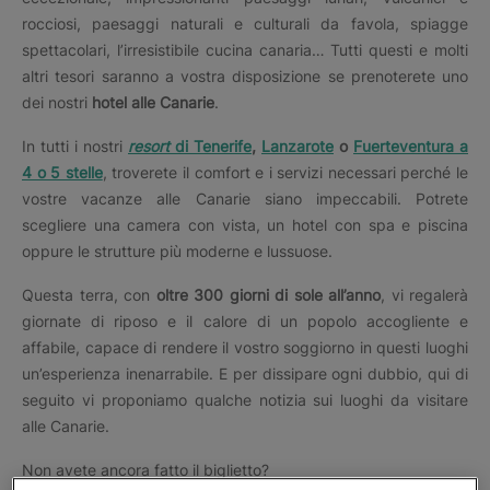
rocciosi, paesaggi naturali e culturali da favola, spiagge
spettacolari, l’irresistibile cucina canaria… Tutti questi e molti
altri tesori saranno a vostra disposizione se prenoterete uno
dei nostri
hotel alle Canarie
.
In tutti i nostri
resort
di Tenerife
,
Lanzarote
o
Fuerteventura a
4 o 5 stelle
, troverete il comfort e i servizi necessari perché le
vostre vacanze alle Canarie siano impeccabili. Potrete
scegliere una camera con vista, un hotel con spa e piscina
oppure le strutture più moderne e lussuose.
Questa terra, con
oltre 300 giorni di sole all’anno
, vi regalerà
giornate di riposo e il calore di un popolo accogliente e
affabile, capace di rendere il vostro soggiorno in questi luoghi
un’esperienza inenarrabile. E per dissipare ogni dubbio, qui di
seguito vi proponiamo qualche notizia sui luoghi da visitare
alle Canarie.
Non avete ancora fatto il biglietto?