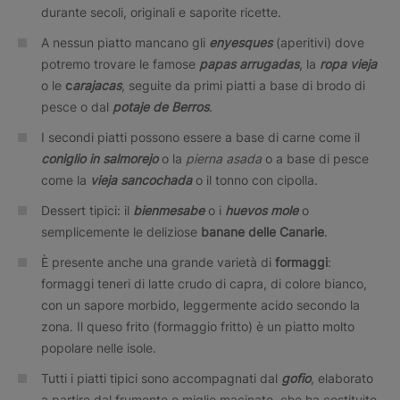
durante secoli, originali e saporite ricette.
A nessun piatto mancano gli
enyesques
(aperitivi) dove
potremo trovare le famose
papas arrugadas
, la
ropa vieja
o le
c
arajacas
, seguite da primi piatti a base di brodo di
pesce o dal
potaje de Berros
.
I secondi piatti possono essere a base di carne come il
coniglio in salmorejo
o la
pierna asada
o a base di pesce
come la
vieja sancochada
o il tonno con cipolla.
Dessert tipici: il
bienmesabe
o i
huevos mole
o
semplicemente le deliziose
banane
delle Canarie
.
È presente anche una grande varietà di
formaggi
:
formaggi teneri di latte crudo di capra, di colore bianco,
con un sapore morbido, leggermente acido secondo la
zona. Il queso frito (formaggio fritto) è un piatto molto
popolare nelle isole.
Tutti i piatti tipici sono accompagnati dal
gofio
, elaborato
a partire dal frumento o miglio macinato, che ha costituito