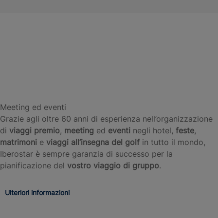
Tunisia
Tenerife
Maiorca
Andalusia
e
Marocco
Le migliori destinazioni
Scoprire
Scoprire
Scoprire
di
di
di
Scoprire
più
più
più
di
più
Meeting ed eventi
Grazie agli oltre 60 anni di esperienza nell’organizzazione
di
viaggi premio
,
meeting
ed
eventi
negli hotel,
feste
,
matrimoni
e
viaggi all’insegna del golf
in tutto il mondo,
Iberostar è sempre garanzia di successo per la
pianificazione del
vostro viaggio di gruppo
.
Ulteriori informazioni