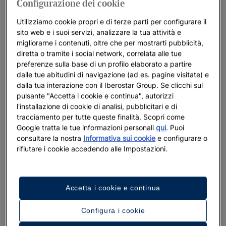
Configurazione dei cookie
Iberostar Beachfront Resorts: i migliori
hotel per le vostre vacanze
Utilizziamo cookie propri e di terze parti per configurare il
sito web e i suoi servizi, analizzare la tua attività e
berostar cura ogni dettaglio per rendere unici i suoi resort
migliorarne i contenuti, oltre che per mostrarti pubblicità,
fronte mare. Destinazioni incredibili, un servizio caloroso e
diretta o tramite i social network, correlata alle tue
accogliente e un profondo vincolo con l’oceano si trasformano
preferenze sulla base di un profilo elaborato a partire
dalle tue abitudini di navigazione (ad es. pagine visitate) e
nello scenario perfetto che vi permetterà di vivere momenti
dalla tua interazione con il Iberostar Group. Se clicchi sul
che ricorderete per tutta la vita. Crediamo nella filosofia di
pulsante "Accetta i cookie e continua", autorizzi
vivere il presente con positività, mentre ci prendiamo cura dei
l'installazione di cookie di analisi, pubblicitari e di
paesaggi naturali che circondano i nostri resort, preservandoli
tracciamento per tutte queste finalità. Scopri come
per le generazioni future.
Google tratta le tue informazioni personali
qui
. Puoi
consultare la nostra
Informativa sui cookie
e configurare o
rifiutare i cookie accedendo alle Impostazioni.
Mettiamo in evidenza
Accetta i cookie e continua
Configura i cookie