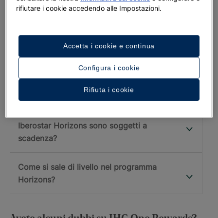
rifiutare i cookie accedendo alle Impostazioni.
Comunità Horizons
Che cos’è Iberostar Horizons? Quali
Accetta i cookie e continua
vantaggi offre?
Configura i cookie
Come posso registrarmi a Horizons?
Rifiuta i cookie
I livelli raggiunti nell’ambito del programma
Iberostar Horizons sono soggetti a
scadenza?
Come si sale di livello nel programma
Horizons?