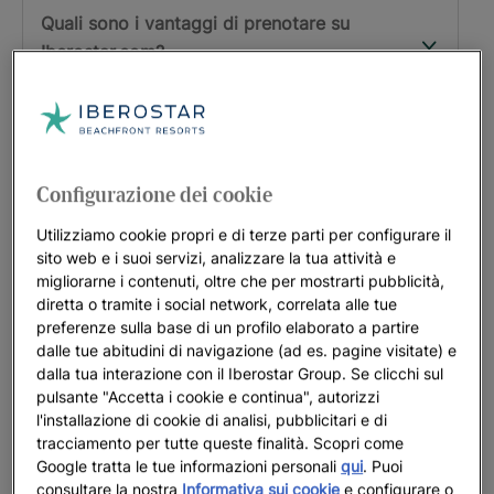
Quali sono i vantaggi di prenotare su
Iberostar.com?
Cos’è il “miglior prezzo garantito”?
Iberostar dispone di un programma di
Configurazione dei cookie
intrattenimento per bambini?
Utilizziamo cookie propri e di terze parti per configurare il
sito web e i suoi servizi, analizzare la tua attività e
Cos'è Iberostar Star Prestige?
migliorarne i contenuti, oltre che per mostrarti pubblicità,
diretta o tramite i social network, correlata alle tue
preferenze sulla base di un profilo elaborato a partire
Cos'è Aliveness d'Iberostar?
dalle tue abitudini di navigazione (ad es. pagine visitate) e
dalla tua interazione con il Iberostar Group. Se clicchi sul
pulsante "Accetta i cookie e continua", autorizzi
Cos'è l'Honest Food d'Iberostar?
l'installazione di cookie di analisi, pubblicitari e di
tracciamento per tutte queste finalità. Scopri come
Google tratta le tue informazioni personali
qui
. Puoi
consultare la nostra
Informativa sui cookie
e configurare o
VIENI A FARNE PARTE