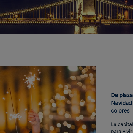
De plaza Mayor a Recoletos, una
Navidad 
colores
La capita
para vivi