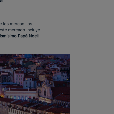
al
.
 los mercadillos
 este mercado incluye
mismísimo Papá Noel
!