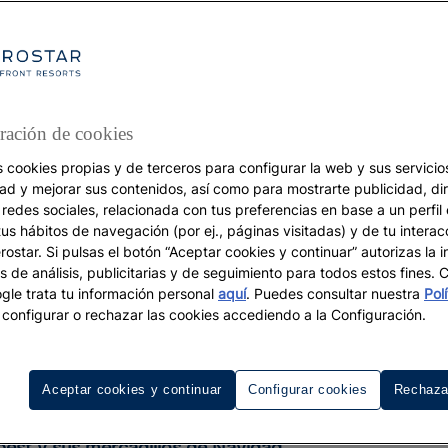
ración de cookies
s cookies propias y de terceros para configurar la web y sus servicios
VACACIONES
dad y mejorar sus contenidos, así como para mostrarte publicidad, di
 redes sociales, relacionada con tus preferencias en base a un perfil
De Nueva York a Mallorca
tus hábitos de navegación (por ej., páginas visitadas) y de tu interac
a magia de los mercad
ostar. Si pulsas el botón “Aceptar cookies y continuar” autorizas la i
s de análisis, publicitarias y de seguimiento para todos estos fines.
navideños
le trata tu información personal
aquí
. Puedes consultar nuestra
Pol
configurar o rechazar las cookies accediendo a la Configuración.
estinos diferentes para vivir en pareja o en familia el espíri
Navidad
Aceptar cookies y continuar
Configurar cookies
Rechaza
apest y sus mercadillos de Navidad