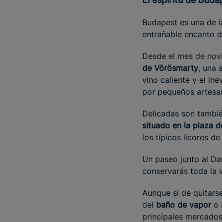
Budapest es una de l
entrañable encanto 
Desde el mes de novi
de Vörösmarty
, una 
vino caliente y el ine
por pequeños artesan
Delicadas son tambié
situado en la plaza 
los típicos licores de
Un paseo junto al Da
conservarás toda la v
Aunque si de quitarse
del
baño de vapor
o 
principales mercado