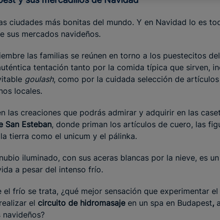
as ciudades más bonitas del mundo. Y en Navidad lo es tod
de sus mercados navideños.
embre las familias se reúnen en torno a los puestecitos de
auténtica tentación tanto por la comida típica que sirven, i
vitable
goulash
, como por la cuidada selección de artículos
os locales.
n las creaciones que podrás admirar y adquirir en las case
de San Esteban
, donde priman los artículos de cuero, las fig
 la tierra como el unicum y el pálinka.
nubio iluminado, con sus aceras blancas por la nieve, es u
ida a pesar del intenso frío.
 el frío se trata, ¿qué mejor sensación que experimentar el
realizar el
circuito de hidromasaje
en un spa en Budapest
,
s navideños?