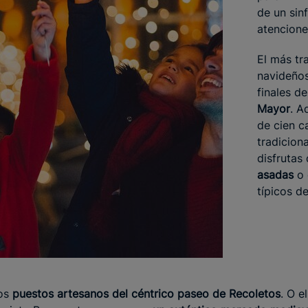
de un sin
atencione
El más tr
navideños
finales d
Mayor
. A
de cien c
tradicion
disfrutas
asadas
o 
típicos de
los
puestos artesanos del céntrico paseo de Recoletos
. O 