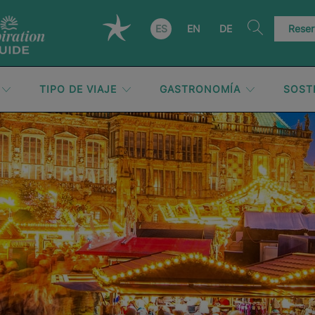
ES
EN
DE
Reser
TIPO DE VIAJE
GASTRONOMÍA
SOST