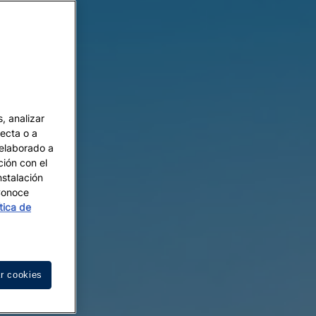
, analizar
recta o a
 elaborado a
ción con el
nstalación
 Conoce
ítica de
r cookies