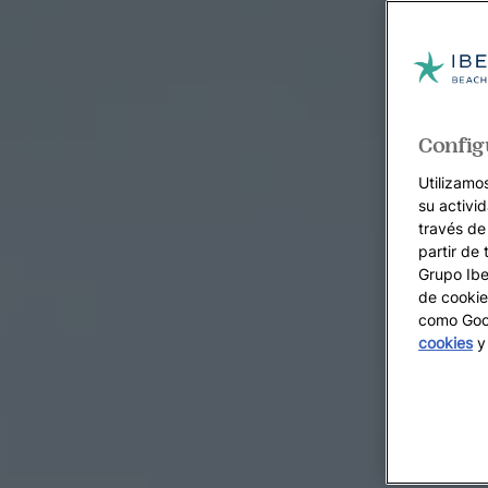
Config
Utilizamo
su activi
través de
partir de 
Grupo Iber
de cookie
como Goog
cookies
y 