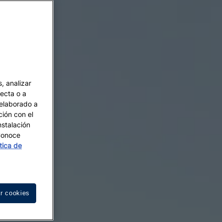
, analizar
recta o a
 elaborado a
ción con el
nstalación
 Conoce
ítica de
r cookies