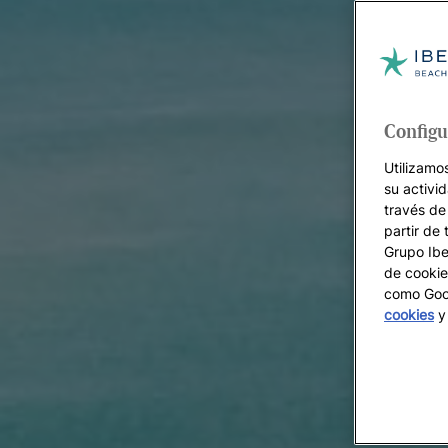
Configu
Utilizamo
su activi
través de
partir de 
Grupo Iber
de cookie
como Goog
cookies
y 