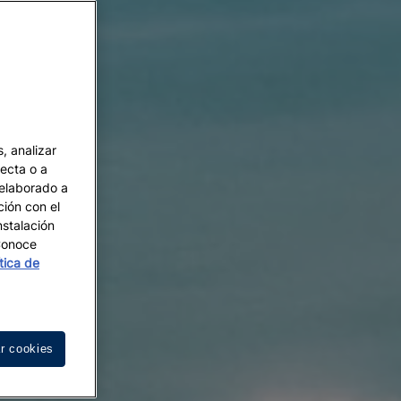
, analizar
recta o a
 elaborado a
ción con el
nstalación
 Conoce
ítica de
r cookies