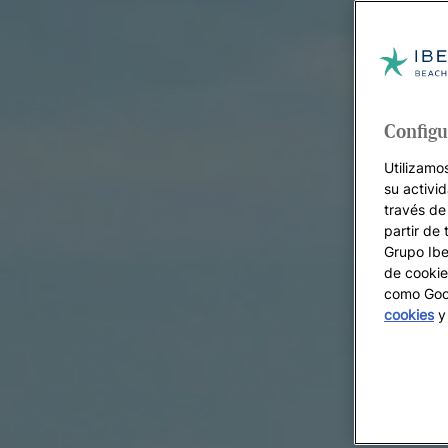
Configu
Utilizamo
su activi
través de
partir de 
Grupo Iber
de cookie
como Goog
cookies
y 