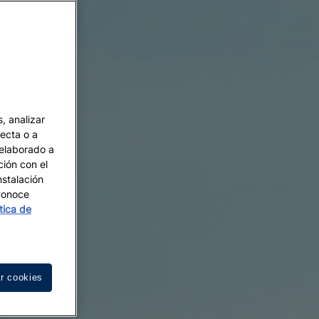
, analizar
recta o a
 elaborado a
ción con el
nstalación
 Conoce
ítica de
r cookies