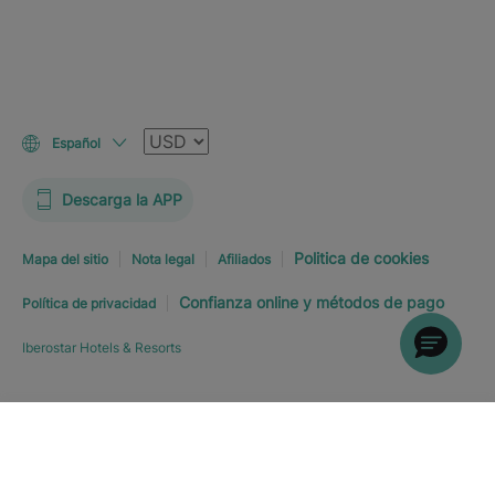
Moneda
Español
Descarga la APP
Politica de cookies
Mapa del sitio
Nota legal
Afiliados
Confianza online y métodos de pago
Política de privacidad
Iberostar Hotels & Resorts
Explorar hotel
RESERVA YA
DESDE
USD
189