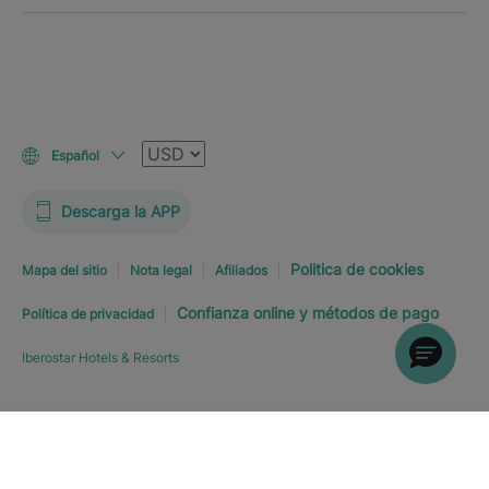
Moneda
Español
Descarga la APP
Politica de cookies
Mapa del sitio
Nota legal
Afiliados
Confianza online y métodos de pago
Política de privacidad
Iberostar Hotels & Resorts
Explorar hotel
RESERVA YA
DESDE
USD
117