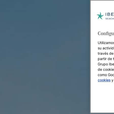
Configu
Utilizamo
su activi
través de
partir de 
Grupo Iber
de cookie
como Goog
cookies
y 