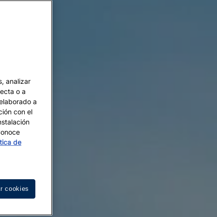
, analizar
recta o a
 elaborado a
ción con el
nstalación
 Conoce
ítica de
r cookies