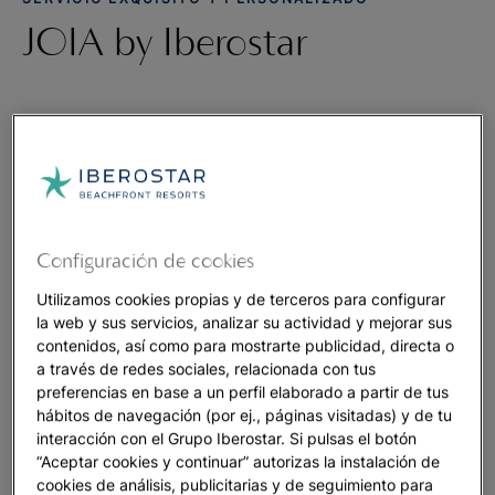
JOIA by Iberostar
Hoteles JOIA by Iberostar
Una experiencia exquisita en JOIA by Iberostar, una colección
de lujosos hoteles de 5* situados en algunas de las
ubicaciones más privilegiadas del mundo frente al mar. Con
un servicio altamente personalizado, JOIA está diseñado para
Configuración de cookies
deleitar y atender todas sus necesidades. Ya sea para una
Utilizamos cookies propias y de terceros para configurar
celebración especial o para una escapada tranquila, se
la web y sus servicios, analizar su actividad y mejorar sus
sorprenderá desde el momento en que entre en su
contenidos, así como para mostrarte publicidad, directa o
espectacular suite y descubra nuestras magníficas ofertas
a través de redes sociales, relacionada con tus
gastronómicas de autor.
preferencias en base a un perfil elaborado a partir de tus
hábitos de navegación (por ej., páginas visitadas) y de tu
Nuestro cuidado por el medio ambiente nos inspira a trabajar
interacción con el Grupo Iberostar. Si pulsas el botón
para mejorar nuestro entorno, apreciando la belleza que se
“Aceptar cookies y continuar” autorizas la instalación de
cookies de análisis, publicitarias y de seguimiento para
encuentra en cada uno de nuestros destinos únicos.