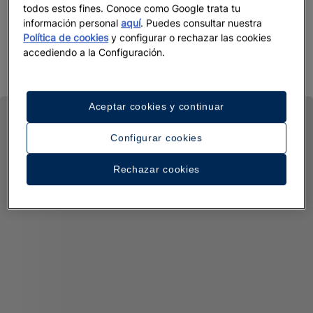
todos estos fines. Conoce como Google trata tu
Descubra por qué JOIA es la joya de Iberostar Beachfront
información personal
aquí
. Puedes consultar nuestra
Política de cookies
y configurar o rechazar las cookies
Resorts.
accediendo a la Configuración.
Aceptar cookies y continuar
Configurar cookies
Rechazar cookies