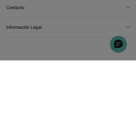
Contacto
Información Legal
BUSCAR
Llamar
Moneda
Español
Descarga la APP
Politica de cookies
Mapa del sitio
Nota legal
Afiliados
Confianza online y métodos de pago
Política de privacidad
Iberostar Hotels & Resorts