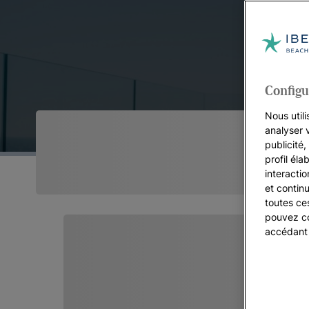
Configu
Nous utili
analyser 
publicité
profil éla
interacti
et continu
toutes ce
pouvez co
accédant