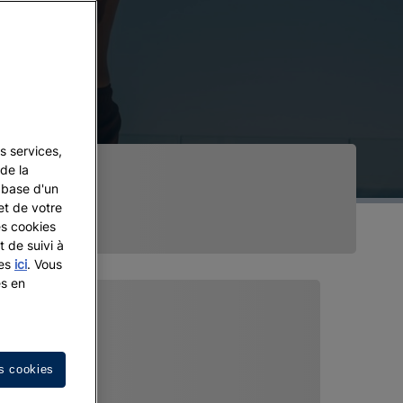
s services,
de la
a base d'un
et de votre
es cookies
t de suivi à
les
ici
. Vous
es en
s cookies