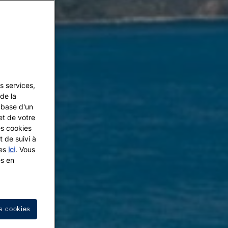
s services,
de la
a base d'un
et de votre
es cookies
t de suivi à
les
ici
. Vous
es en
s cookies