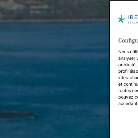
Configu
Nous utili
analyser 
publicité
profil éla
interacti
et continu
toutes ce
pouvez co
accédant