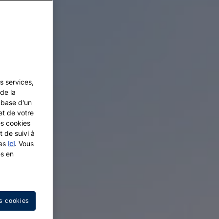
s services,
de la
a base d'un
et de votre
es cookies
t de suivi à
les
ici
. Vous
es en
s cookies