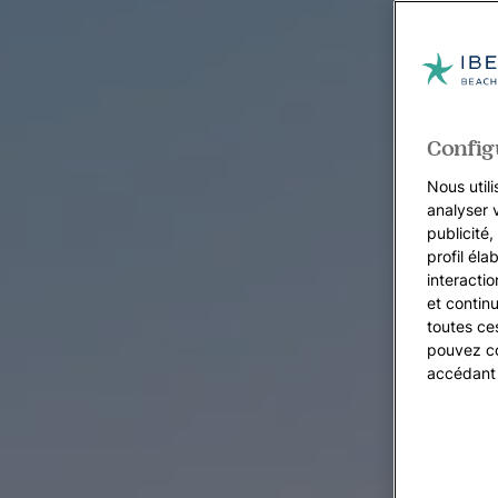
Config
Nous utili
analyser 
publicité
profil éla
interacti
et continu
toutes ce
pouvez co
accédant