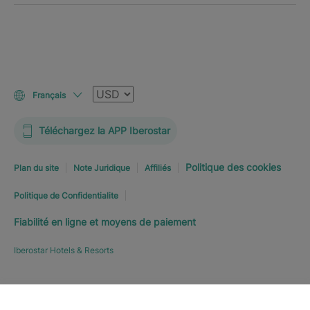
Devise
Français
Téléchargez la APP Iberostar
Politique des cookies
Plan du site
Note Juridique
Affiliés
Politique de Confidentialite
Fiabilité en ligne et moyens de paiement
Iberostar Hotels & Resorts
RÉSERVEZ MAINTENANT
À