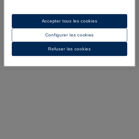
Accepter tous les cookies
Une promenade dans l’hôtel
Configurer les cookies
Voir 35 photos et vidéos
Refuser les cookies