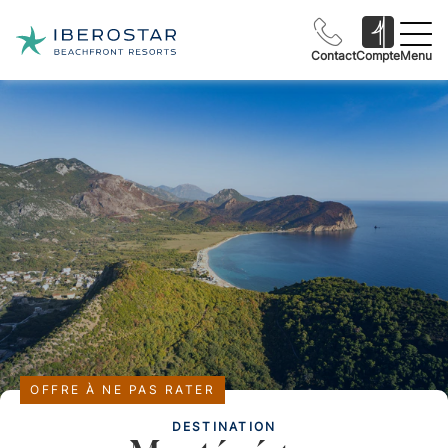
Contact
Compte
Menu
OFFRE À NE PAS RATER
DESTINATION