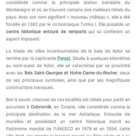
considérée comme la principale station balnéaire du
Monténégro et où se trouvent certains des meilleurs hôtels du
pays. Avec son nom signifiant « nouveau château », elle a été
fondée en 1382 par le roi bosniaque Tvtrko I. Elle possède un
centre historique entouré de remparts
qui lui confèrent un
aspect imposant.
La triade de villes incontournables de la baie de Kotor se
termine par la captivante
Perast
.
Située à quelques kilomètres
au nord-ouest de Kotor, elle se caractérise par sa proximité
avec les
îlots Saint-Georges et Notre-Dame-du-Rocher
, deux
de ses principaux symboles, ainsi que par ses magnifiques
constructions baroques.
Bon à savoir, chacune de ces localités est idéale pour partir en
excursion à
Dubrovnik
, en Croatie, ville considérée comme la
principale destination de la mer Adriatique. Entourée de
murailles et possédant un centre historique inscrit au
Patrimoine mondial de l’UNESCO en 1979 et en 1994, cette
ville était une grande puissance navale au XIIIe siècle et a su