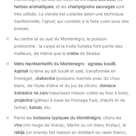
herbes aromatiques
, et les
champignons sauvages
sont
très utilisés. La viande est cuisinée selon une technique
traditionnelle, l’
ispod
, qui consiste à la faire cuire sous des
braises.
Au centre et au sud du Monténégro, le poisson
prédomine : la carpe et la truite fumées font partie des
meilleurs, de même que le
crabe
de Skadar.
Mets représentatifs du Montenegro
:
agneau bouilli,
kajmak
(crème au lait bouilli et salé, transformée en
fromage),
s
kakavica
(poissons marinés avec du chou
blanc, de l’huile d’olive et du jus de citron),
domaca
kobasica na zaru
(saucisses maison cuites au four à bois),
projanica
(gâteau à base de fromage frais, d’œufs et de
farine),
kebab
, etc.
Parmi les
boissons typiques du Monténégro
, citons les
vins
(vin rouge de Vranac, Merlot ou vin blanc Krstac), le
rakija
(un brandy fait maison en distillant du raisin blanc),