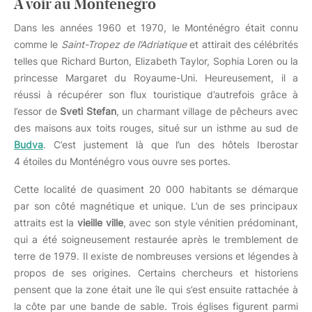
À voir au Monténégro
Dans les années 1960 et 1970, le Monténégro était connu
comme le
Saint-Tropez de l’Adriatique
et attirait des célébrités
telles que Richard Burton, Elizabeth Taylor, Sophia Loren ou la
princesse Margaret du Royaume-Uni. Heureusement, il a
réussi à récupérer son flux touristique d’autrefois grâce à
l’essor de
Sveti Stefan
, un charmant village de pêcheurs avec
des maisons aux toits rouges, situé sur un isthme au sud de
Budva
. C’est justement là que l’un des hôtels Iberostar
4 étoiles du Monténégro vous ouvre ses portes.
Cette localité de quasiment 20 000 habitants se démarque
par son côté magnétique et unique. L’un de ses principaux
attraits est la
vieille ville
, avec son style vénitien prédominant,
qui a été soigneusement restaurée après le tremblement de
terre de 1979. Il existe de nombreuses versions et légendes à
propos de ses origines. Certains chercheurs et historiens
pensent que la zone était une île qui s’est ensuite rattachée à
la côte par une bande de sable. Trois églises figurent parmi