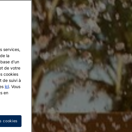
s services,
de la
a base d'un
et de votre
es cookies
t de suivi à
les
ici
. Vous
es en
s cookies