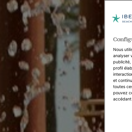
Config
Nous utili
analyser 
publicité
profil éla
interacti
et continu
toutes ce
pouvez co
accédant