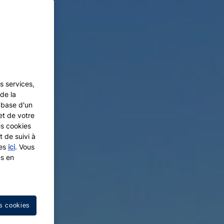
s services,
de la
a base d'un
et de votre
es cookies
t de suivi à
les
ici
. Vous
es en
s cookies