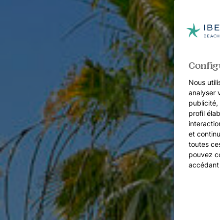
Config
Nous utili
analyser 
publicité
profil éla
interacti
et continu
toutes ce
pouvez co
accédant