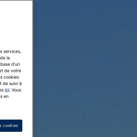
s services,
de la
a base d'un
et de votre
es cookies
t de suivi à
les
ici
. Vous
es en
s cookies