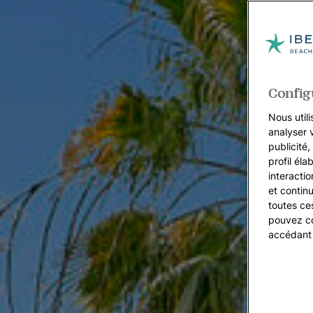
Config
Nous utili
analyser 
publicité
profil éla
interacti
et continu
toutes ce
pouvez co
accédant