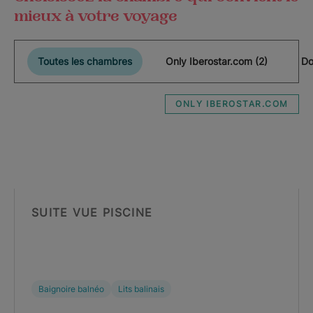
mieux à votre voyage
Toutes les chambres
Only Iberostar.com (2)
Do
ONLY IBEROSTAR.COM
SUITE VUE PISCINE
Baignoire balnéo
Lits balinais