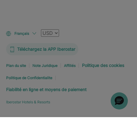
Devise
Français
Téléchargez la APP Iberostar
Politique des cookies
Plan du site
Note Juridique
Affiliés
Politique de Confidentialite
Fiabilité en ligne et moyens de paiement
Iberostar Hotels & Resorts
RÉSERVEZ MAINTENANT
À
Explorer l’hôtel
PARTIR DE
163
€