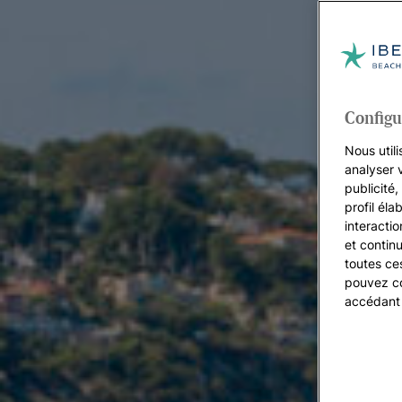
Configu
Nous utili
analyser 
publicité
profil éla
interacti
et continu
toutes ce
pouvez co
accédant