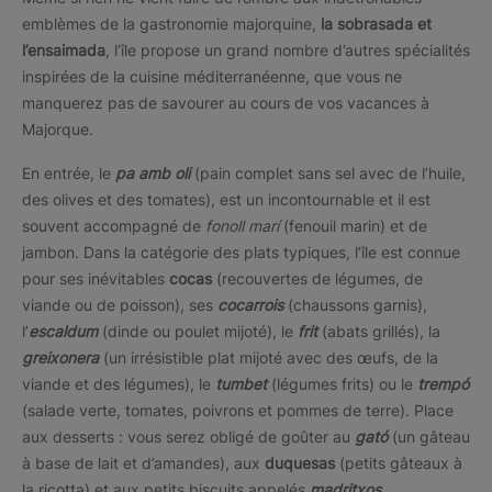
emblèmes de la gastronomie majorquine,
la sobrasada et
l’ensaimada
, l’île propose un grand nombre d’autres spécialités
inspirées de la cuisine méditerranéenne, que vous ne
manquerez pas de savourer au cours de vos vacances à
Majorque.
En entrée, le
pa amb oli
(pain complet sans sel avec de l’huile,
des olives et des tomates), est un incontournable et il est
souvent accompagné de
fonoll marí
(fenouil marin) et de
jambon. Dans la catégorie des plats typiques, l’île est connue
pour ses inévitables
cocas
(recouvertes de légumes, de
viande ou de poisson), ses
cocarrois
(chaussons garnis),
l’
escaldum
(dinde ou poulet mijoté), le
frit
(abats grillés), la
greixonera
(un irrésistible plat mijoté avec des œufs, de la
viande et des légumes), le
tumbet
(légumes frits) ou le
trempó
(salade verte, tomates, poivrons et pommes de terre). Place
aux desserts : vous serez obligé de goûter au
gató
(un gâteau
à base de lait et d’amandes), aux
duquesas
(petits gâteaux à
la ricotta) et aux petits biscuits appelés
madritxos.