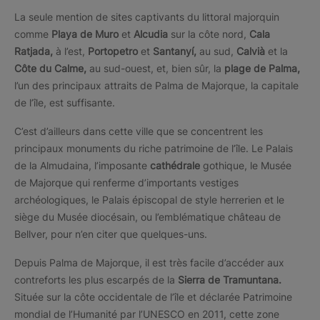
La seule mention de sites captivants du littoral majorquin
comme
Playa de Muro
et
Alcudia
sur la côte nord,
Cala
Ratjada,
à l’est,
Portopetro
et
Santanyí,
au sud,
Calvià
et la
Côte du Calme,
au sud-ouest, et, bien sûr, la
plage de Palma,
l’un des principaux attraits de Palma de Majorque, la capitale
de l’île, est suffisante.
C’est d’ailleurs dans cette ville que se concentrent les
principaux monuments du riche patrimoine de l’île. Le Palais
de la Almudaina, l’imposante
cathédrale
gothique, le Musée
de Majorque qui renferme d’importants vestiges
archéologiques, le Palais épiscopal de style herrerien et le
siège du Musée diocésain, ou l’emblématique château de
Bellver, pour n’en citer que quelques-uns.
Depuis Palma de Majorque, il est très facile d’accéder aux
contreforts les plus escarpés de la
Sierra de Tramuntana.
Située sur la côte occidentale de l’île et déclarée Patrimoine
mondial de l’Humanité par l’UNESCO en 2011, cette zone