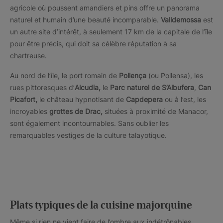
agricole où poussent amandiers et pins offre un panorama
naturel et humain d’une beauté incomparable.
Valldemossa
est
un autre site d’intérêt, à seulement 17 km de la capitale de l’île
pour être précis, qui doit sa célèbre réputation à sa
chartreuse.
Au nord de l’île, le port romain de
Pollença
(ou Pollensa), les
rues pittoresques d’
Alcudia,
le
Parc naturel de S’Albufera
,
Can
Picafort,
le château hypnotisant de
Capdepera
ou à l’est, les
incroyables
grottes de Drac,
situées à proximité de Manacor,
sont également incontournables. Sans oublier les
remarquables vestiges de la culture talayotique.
Plats typiques de la cuisine majorquine
Même si rien ne vient faire de l’ombre aux indétrônables