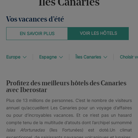
Îles Canaries
Vos vacances d’été
VOIR LES HÔTELS
EN SAVOIR PLUS
Europe
Espagne
Îles Canaries
Choisir v
Profitez des meilleurs hôtels des Canaries
avec Iberostar
Plus de 13 millions de personnes. C’est le nombre de visiteurs
annuel qu’accueillent Les Canaries pour un voyage d’affaires
ou pour d’incroyables vacances. Et ce n’est pas un hasard
compte tenu de la multitude d’atouts dont l’archipel surnommé
Islas Afortunadas
(îles Fortunées) est doté.Un climat
exceptionnel, de saisissants paysages volcaniques et lunaires,