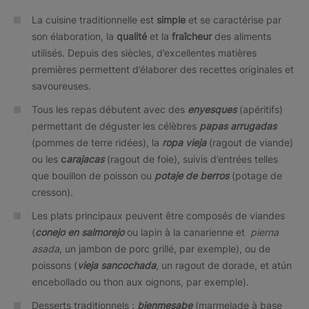
La cuisine traditionnelle est
simple
et se caractérise par
son élaboration, la
qualité
et la
fraîcheur
des aliments
utilisés. Depuis des siècles, d’excellentes matières
premières permettent d’élaborer des recettes originales et
savoureuses.
Tous les repas débutent avec des
enyesques
(apéritifs)
permettant de déguster les célèbres
papas arrugadas
(pommes de terre ridées), la
ropa vieja
(ragout de viande)
ou les
c
arajacas
(ragout de foie), suivis d’entrées telles
que bouillon de poisson ou
potaje de berros
(potage de
cresson).
Les plats principaux peuvent être composés de viandes
(
conejo en salmorejo
ou lapin à la canarienne et
pierna
asada,
un jambon de porc grillé, par exemple), ou de
poissons (
vieja sancochada
, un ragout de dorade, et atún
encebollado ou thon aux oignons, par exemple).
Desserts traditionnels :
bienmesabe
(marmelade à base