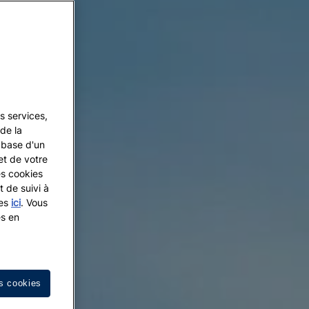
s services,
de la
a base d'un
et de votre
es cookies
t de suivi à
les
ici
. Vous
es en
s cookies