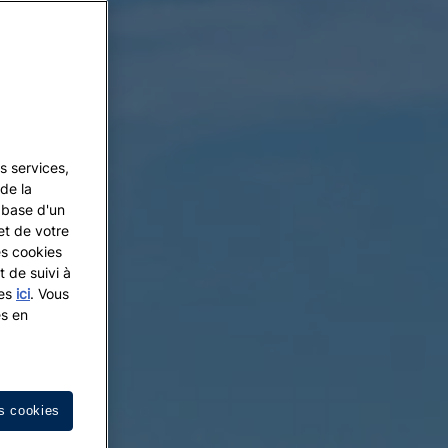
s services,
de la
a base d'un
et de votre
es cookies
t de suivi à
les
ici
. Vous
es en
s cookies