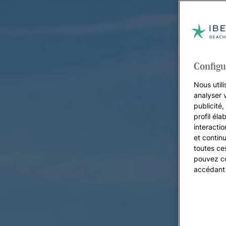
Configu
Nous utili
analyser 
publicité
profil éla
interacti
et continu
toutes ce
pouvez co
accédant