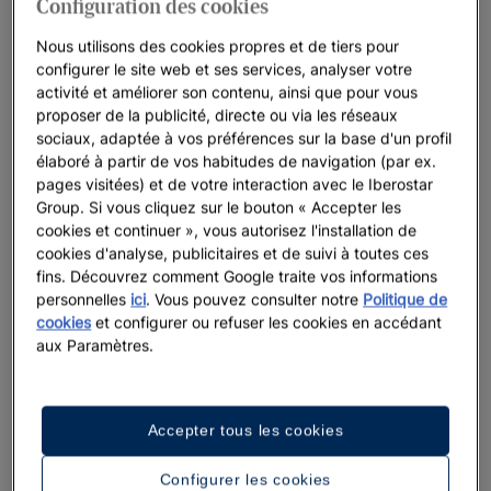
Configuration des cookies
Iberostar Beachfront Resorts : vos vacances
dans les meilleurs hôtels
Nous utilisons des cookies propres et de tiers pour
configurer le site web et ses services, analyser votre
Chez Iberostar, nous ne laissons rien au hasard lorsqu’il s’agit
activité et améliorer son contenu, ainsi que pour vous
de nos resorts en bord de mer. Nous pensons à tout : des
proposer de la publicité, directe ou via les réseaux
emplacements à couper le souffle, un service chaleureux et
sociaux, adaptée à vos préférences sur la base d'un profil
élaboré à partir de vos habitudes de navigation (par ex.
attentionné, et une véritable connection avec les océans. Le
pages visitées) et de votre interaction avec le Iberostar
cadre parfait pour créer des souvenirs pour la vie.Nous
Group. Si vous cliquez sur le bouton « Accepter les
croyons fermement qu’il faut apprécier le moment présent,
cookies et continuer », vous autorisez l'installation de
tout en préservant les paysages naturels qui entourent nos
cookies d'analyse, publicitaires et de suivi à toutes ces
resorts pour que les générations futures puissent aussi en
fins. Découvrez comment Google traite vos informations
profiter.
personnelles
ici
. Vous pouvez consulter notre
Politique de
cookies
et configurer ou refuser les cookies en accédant
aux Paramètres.
Nous mettons en évidence
Accepter tous les cookies
Configurer les cookies