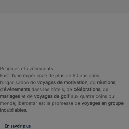
Îles
Majorque
Tunisie
Maroc
Canaries
Les meilleures destinations
En
En
En
En
voir
voir
voir
voir
plus
plus
plus
plus
Réunions et événements
Fort d’une expérience de plus de 60 ans dans
l’organisation de
voyages de motivation
, de
réunions
,
d’
événements
dans les hôtels, de
célébrations
, de
mariages
et de
voyages de golf
aux quatre coins du
monde, Iberostar est la promesse de
voyages en groupe
inoubliables
.
En savoir plus