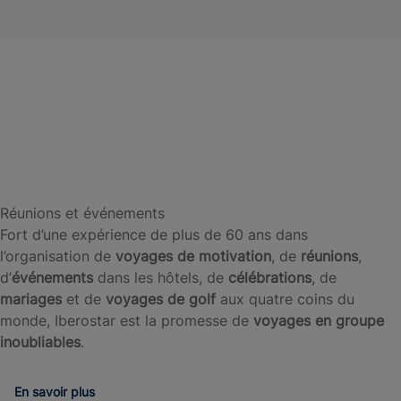
Îles
Majorque
Tunisie
Maroc
Canaries
Les meilleures destinations
En
En
En
En
voir
voir
voir
voir
plus
plus
plus
plus
Réunions et événements
Fort d’une expérience de plus de 60 ans dans
l’organisation de
voyages de motivation
, de
réunions
,
d’
événements
dans les hôtels, de
célébrations
, de
mariages
et de
voyages de golf
aux quatre coins du
monde, Iberostar est la promesse de
voyages en groupe
inoubliables
.
En savoir plus