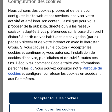
Configuration des cookies
Iberostar Beachfront Resorts : vos vacances
dans les meilleurs hôtels
Nous utilisons des cookies propres et de tiers pour
configurer le site web et ses services, analyser votre
Chez Iberostar, nous ne laissons rien au hasard lorsqu’il s’agit
activité et améliorer son contenu, ainsi que pour vous
de nos resorts en bord de mer. Nous pensons à tout : des
proposer de la publicité, directe ou via les réseaux
emplacements à couper le souffle, un service chaleureux et
sociaux, adaptée à vos préférences sur la base d'un profil
élaboré à partir de vos habitudes de navigation (par ex.
attentionné, et une véritable connection avec les océans. Le
pages visitées) et de votre interaction avec le Iberostar
cadre parfait pour créer des souvenirs pour la vie.Nous
Group. Si vous cliquez sur le bouton « Accepter les
croyons fermement qu’il faut apprécier le moment présent,
cookies et continuer », vous autorisez l'installation de
tout en préservant les paysages naturels qui entourent nos
cookies d'analyse, publicitaires et de suivi à toutes ces
resorts pour que les générations futures puissent aussi en
fins. Découvrez comment Google traite vos informations
profiter.
personnelles
ici
. Vous pouvez consulter notre
Politique de
cookies
et configurer ou refuser les cookies en accédant
aux Paramètres.
Nous mettons en évidence
Accepter tous les cookies
Configurer les cookies